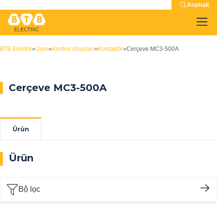
Aramak
BTB Elektrik
»
Urun
»
Kontrol cihazlari
»
Kontaktör
»
Cerçeve MC3-500A
Cerçeve MC3-500A
Ürün
Ürün
Bộ lọc