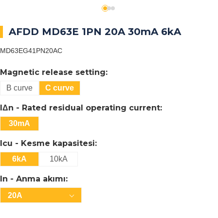
AFDD MD63E 1PN 20A 30mA 6kA
MD63EG41PN20AC
Magnetic release setting:
B curve
C curve
IΔn - Rated residual operating current:
30mA
Icu - Kesme kapasitesi:
6kA
10kA
In - Anma akımı:
20A