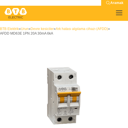
Aramak
BTB Elektrik
»
Urun
»
Devre kesiciler
»
Ark hatası algılama cihazı (AFDD)
»
AFDD MD63E 1PN 20A 30mA 6kA