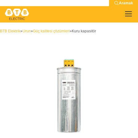
Aramak
BTB Elektrik
»
Urun
»
Güç kalitesi çözümleri
»
Kuru kapasitör