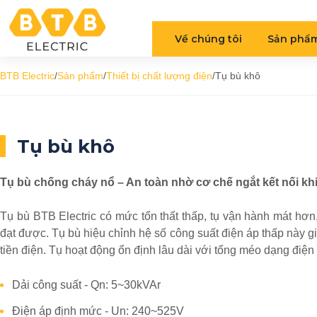
Về chúng tôi
Sản phẩ
BTB Electric
/
Sản phẩm
/
Thiết bị chất lượng điện
/
Tụ bù khô
Tụ bù khô
Tụ bù chống cháy nổ – An toàn
nhờ
cơ chế ngắt kết nối kh
Tụ bù BTB Electric có mức tổn thất thấp, tụ vận hành mát hơ
đạt được. Tụ bù hiệu chỉnh hệ số công suất điện áp thấp này giú
tiền điện. Tụ hoạt động ổn định lâu dài với tổng méo dạng điệ
Dải công suất - Qn: 5~30kVAr
Điện áp định mức - Un: 240~525V