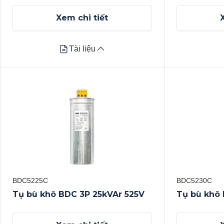
Xem chi tiết
Tài liệu
Tài liệu
Datasheet
Datasheet
Xem tất cả
Xem tất cả
BDC5225C
BDC5230C
Tụ bù khô BDC 3P 25kVAr 525V
Tụ bù khô 