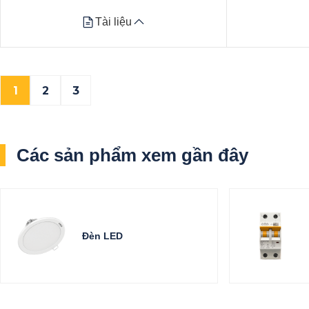
Tài liệu
Tài liệu
1
2
3
Datasheet
Datasheet
Xem tất cả
Xem tất cả
Các sản phẩm xem gần đây
Đèn LED