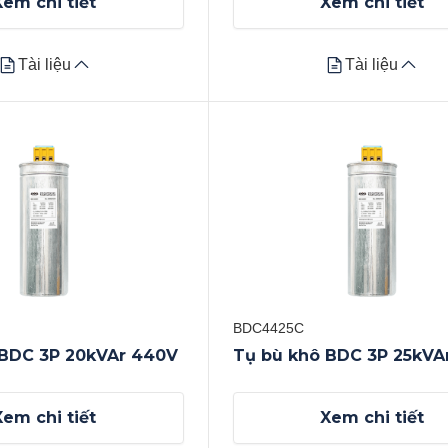
Xem chi tiết
Xem chi tiết
Tài liệu
Tài liệu
Tài liệu
Tài liệu
Datasheet
Xem tất cả
BDC4425C
 BDC 3P 20kVAr 440V
Tụ bù khô BDC 3P 25kVA
Xem chi tiết
Xem chi tiết