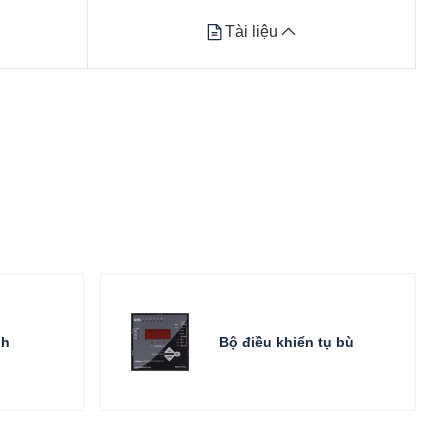
Tài liệu
Tài liệu
Datasheet
Xem tất cả
nh
Bộ điều khiển tụ bù