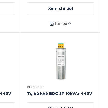
Xem chi tiết
Tài liệu
Tài liệu
Datasheet
Xem tất cả
BDC4410C
 440V
Tụ bù khô BDC 3P 10kVAr 440V