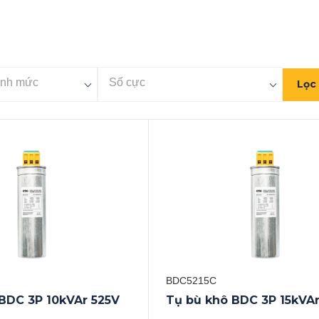
Lọc
BDC5215C
BDC 3P 10kVAr 525V
Tụ bù khô BDC 3P 15kVAr