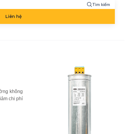
Tìm kiếm
Liên hệ
hường không
iảm chi phí