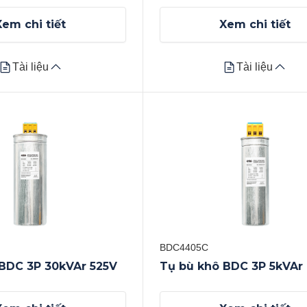
Xem chi tiết
Xem chi tiết
Tài liệu
Tài liệu
Tài liệu
Tài liệu
Datasheet
Xem tất cả
BDC4405C
BDC 3P 30kVAr 525V
Tụ bù khô BDC 3P 5kVAr