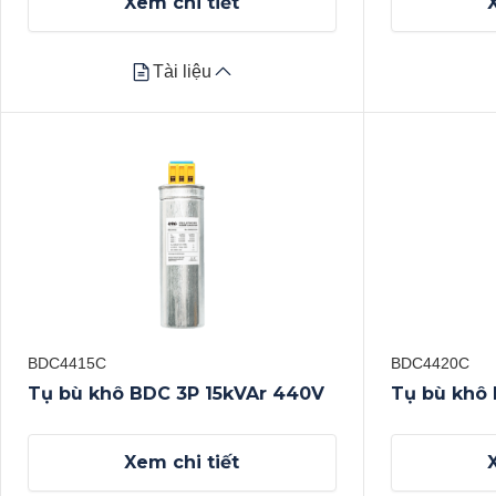
Xem chi tiết
Tài liệu
Tài liệu
Datasheet
Datasheet
Xem tất cả
Xem tất cả
BDC4415C
BDC4420C
Tụ bù khô BDC 3P 15kVAr 440V
Tụ bù khô
Xem chi tiết