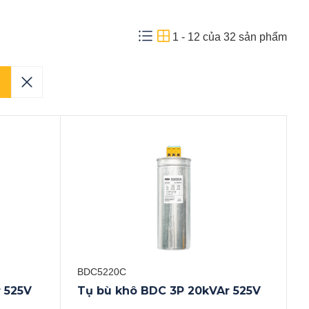
1
-
12
của
32
sản phẩm
BDC5220C
 525V
Tụ bù khô BDC 3P 20kVAr 525V