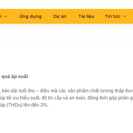
m
Ứng dụng
Dự án
Tài liệu
Tin tức
i quá áp suất
n, kéo dài tuổi thọ – điều mà các sản phẩm chất lượng thấp t
p tối ưu hiệu suất, độ tin cậy và an toàn, đồng thời góp phần g
n áp (THDu) lên đến 3%.