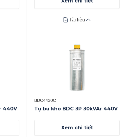
Xem chi tiết
Tài liệu
Tài liệu
Datasheet
Xem tất cả
BDC4430C
r 440V
Tụ bù khô BDC 3P 30kVAr 440V
Xem chi tiết