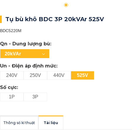
Tụ bù khô BDC 3P 20kVAr 525V
BDC5220M
Qn - Dung lượng bù:
20kVAr
Un - Điện áp định mức:
240V
250V
440V
525V
Số cực:
1P
3P
Thông số kĩ thuật
Tài liệu