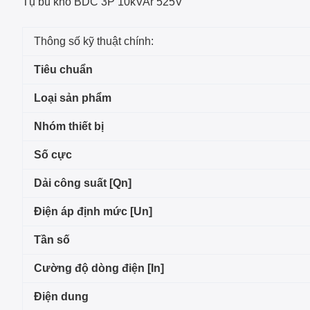
Tụ bù khô BDC 3P 10kVAr 525V
Thông số kỹ thuật chính:
Tiêu chuẩn
Loại sản phẩm
Nhóm thiết bị
Số cực
Dải công suất [Qn]
Điện áp định mức [Un]
Tần số
Cường độ dòng điện [In]
Điện dung