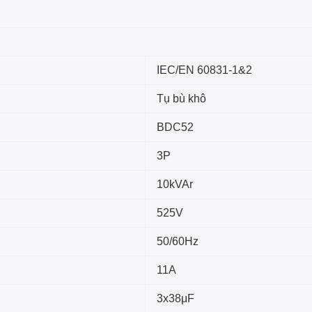
IEC/EN 60831-1&2
Tụ bù khô
BDC52
3P
10kVAr
525V
50/60Hz
11A
3x38μF