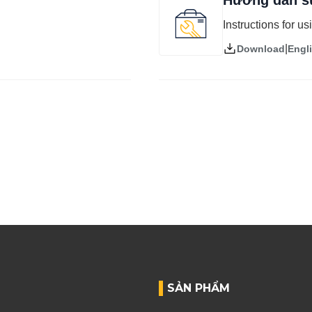
Hướng dẫn s
Instructions for u
|
Engl
Download
SẢN PHẨM