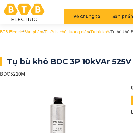
Về chúng tôi
Sản phẩ
BTB Electric
/
Sản phẩm
/
Thiết bị chất lượng điện
/
Tụ bù khô
/
Tụ bù khô 
Tụ bù khô BDC 3P 10kVAr 525V
BDC5210M