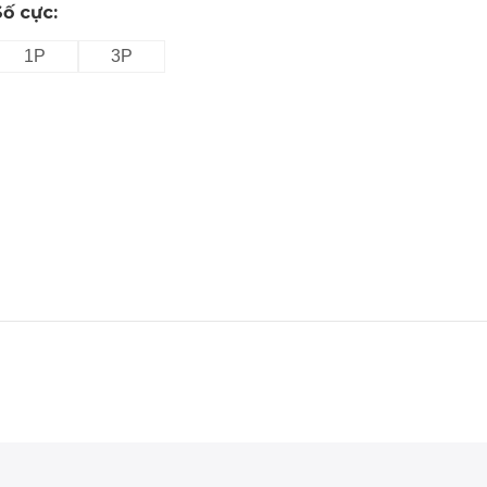
Số cực:
1P
3P