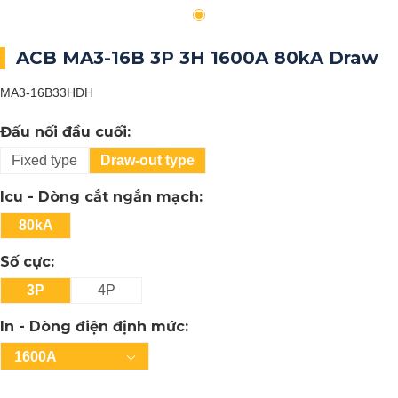
ACB MA3-16B 3P 3H 1600A 80kA Draw
MA3-16B33HDH
Đấu nối đầu cuối:
Fixed type
Draw-out type
Icu - Dòng cắt ngắn mạch:
80kA
Số cực:
3P
4P
In - Dòng điện định mức:
1600A