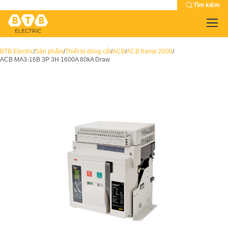
Tìm kiếm
BTB Electric
/
Sản phẩm
/
Thiết bị đóng cắt
/
ACB
/
ACB frame 2000
/
ACB MA3-16B 3P 3H 1600A 80kA Draw