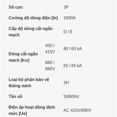
Số cực
3P
Cường độ dòng điện [In]
1600A
Cấp độ dòng cắt ngắn
D / E
mạch
400 /
80 / 65 kA
415V
Dòng cắt ngắn
mạch [Icu]
660 /
65 / 65 kA
690V
Loại bộ phận bảo vệ
3H
thông minh
Tần số
50/60Hz
Điện áp hoạt động định
AC 415V/690V
mức [Ue]