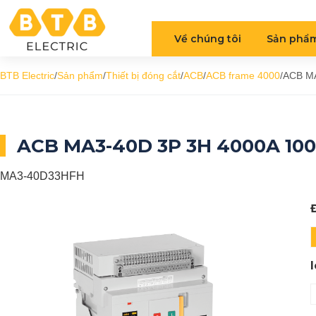
Về chúng tôi
Sản phẩ
BTB Electric
/
Sản phẩm
/
Thiết bị đóng cắt
/
ACB
/
ACB frame 4000
/
ACB MA
ACB MA3-40D 3P 3H 4000A 100
MA3-40D33HFH