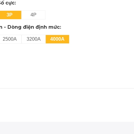
Số cực:
3P
4P
In - Dòng điện định mức:
2500A
3200A
4000A