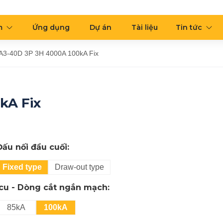
m
Ứng dụng
Dự án
Tài liệu
Tin tức
3-40D 3P 3H 4000A 100kA Fix
kA Fix
Đấu nối đầu cuối:
Fixed type
Draw-out type
Icu - Dòng cắt ngắn mạch:
85kA
100kA