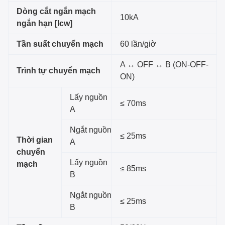
Dòng cắt ngắn mạch
10kA
ngắn hạn [Icw]
Tần suất chuyển mạch
60 lần/giờ
A ↔ OFF ↔ B (ON-OFF-
Trình tự chuyển mạch
ON)
Lấy nguồn
≤ 70ms
A
Ngắt nguồn
≤ 25ms
Thời gian
A
chuyển
Lấy nguồn
mạch
≤ 85ms
B
Ngắt nguồn
≤ 25ms
B