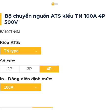
Bộ chuyển nguồn ATS kiểu TN 100A 4P
500V
BA100TN4M
Kiểu ATS:
TN type
Số cực:
2P
3P
4P
In - Dòng điện định mức:
100A