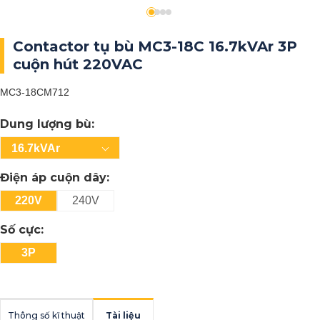
Contactor tụ bù MC3-18C 16.7kVAr 3P
cuộn hút 220VAC
MC3-18CM712
Dung lượng bù:
16.7kVAr
Điện áp cuộn dây:
220V
240V
Số cực:
3P
Thông số kĩ thuật
Tài liệu