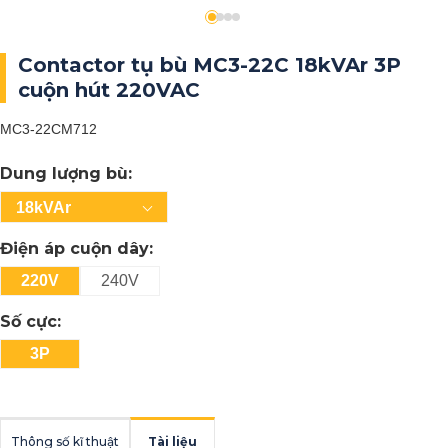
Contactor tụ bù MC3-22C 18kVAr 3P
cuộn hút 220VAC
MC3-22CM712
Dung lượng bù:
18kVAr
Điện áp cuộn dây:
220V
240V
Số cực:
3P
Thông số kĩ thuật
Tài liệu