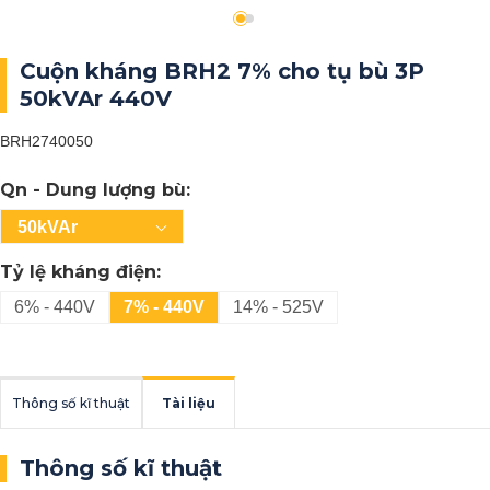
Cuộn kháng BRH2 7% cho tụ bù 3P
50kVAr 440V
BRH2740050
Qn - Dung lượng bù:
50kVAr
Tỷ lệ kháng điện:
6% - 440V
7% - 440V
14% - 525V
Thông số kĩ thuật
Tài liệu
Thông số kĩ thuật