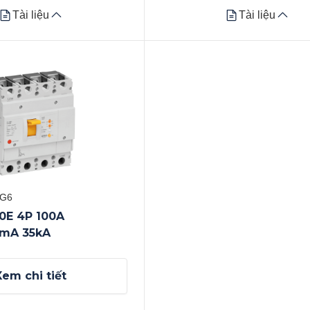
Tài liệu
Tài liệu
Tài liệu
Tài liệu
Datasheet
Xem tất cả
AG6
0E 4P 100A
0mA 35kA
Xem chi tiết