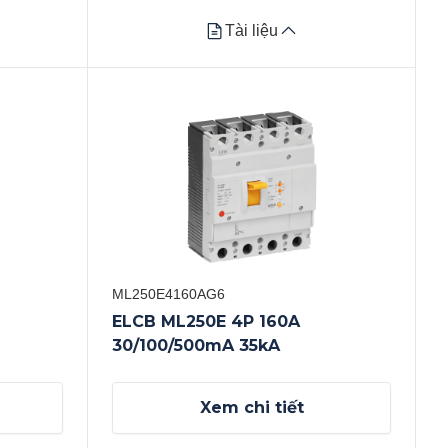
Tài liệu
Tài liệu
Datasheet
Xem tất cả
ML250E4160AG6
ELCB ML250E 4P 160A
30/100/500mA 35kA
Xem chi tiết