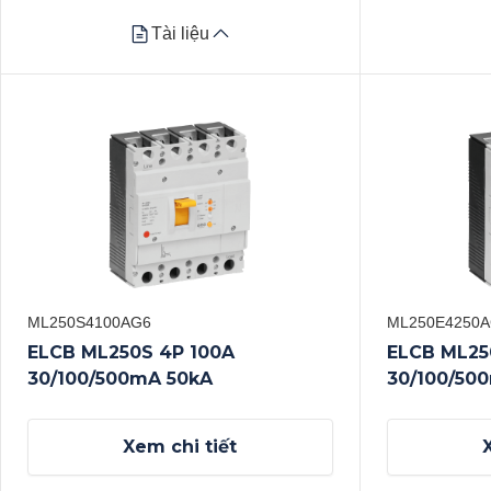
Tài liệu
Tài liệu
Datasheet
Datasheet
Xem tất cả
Xem tất cả
ML250S4100AG6
ML250E4250
ELCB ML250S 4P 100A
ELCB ML25
30/100/500mA 50kA
30/100/50
Xem chi tiết