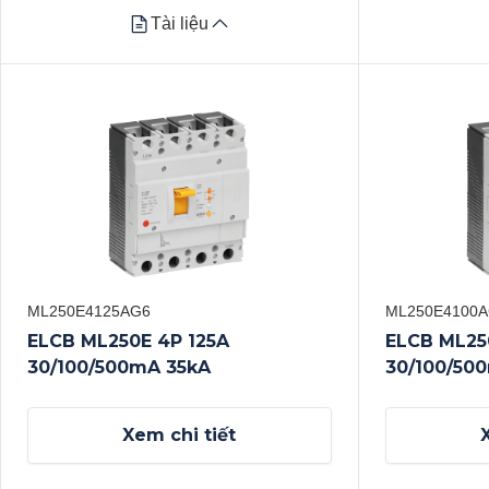
Tài liệu
Tài liệu
Datasheet
Datasheet
Xem tất cả
Xem tất cả
ML250E4125AG6
ML250E4100
ELCB ML250E 4P 125A
ELCB ML25
30/100/500mA 35kA
30/100/50
Xem chi tiết