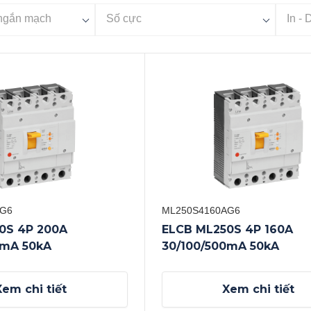
AG6
ML250S4160AG6
0S 4P 200A
ELCB ML250S 4P 160A
0mA 50kA
30/100/500mA 50kA
Xem chi tiết
Xem chi tiết