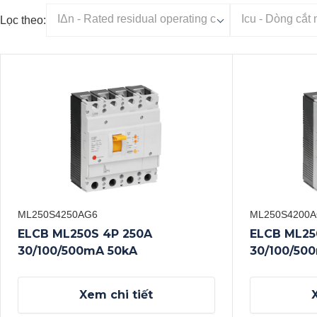
Lọc theo:
ML250S4250AG6
ML250S4200
ELCB ML250S 4P 250A
ELCB ML25
30/100/500mA 50kA
30/100/50
Xem chi tiết