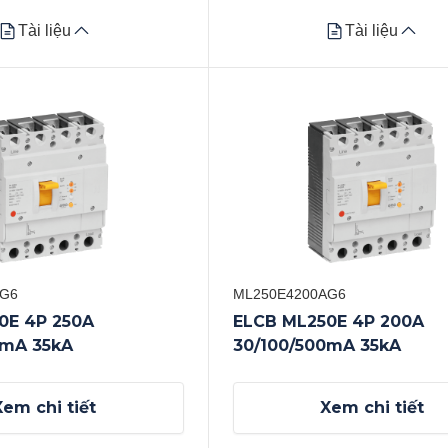
Tài liệu
Tài liệu
Tài liệu
Tài liệu
Datasheet
Xem tất cả
AG6
ML250E4200AG6
0E 4P 250A
ELCB ML250E 4P 200A
0mA 35kA
30/100/500mA 35kA
Xem chi tiết
Xem chi tiết