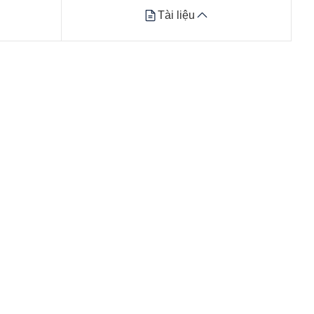
Tài liệu
Tài liệu
Datasheet
Xem tất cả