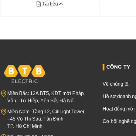
Tài liệu
Tài liệu
Datasheet
Datasheet
Xem tất cả
Xem tất cả
CÔNG TY
Về chúng tôi
Miền Bắc: 12A BT5, KĐT mới Pháp
Hồ sơ doanh n
Vân - Tứ Hiệp, Yên Sở, Hà Nội
Hoạt động mới
Miền Nam: Tầng 12, CitiLight Tower
- 45 Võ Thị Sáu, Tân Định,
Cơ hội nghề n
TP. Hồ Chí Minh