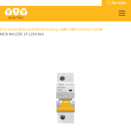
Tìm kiếm
BTB Electric
/
Sản phẩm
/
Thiết bị đóng cắt
/
MCB
/
MCB frame 125M
/
MCB MA125E 1P 125A 6kA