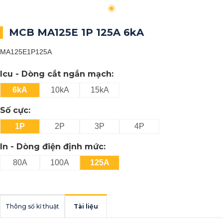
MCB MA125E 1P 125A 6kA
MA125E1P125A
Icu - Dòng cắt ngắn mạch:
6kA
10kA
15kA
Số cực:
1P
2P
3P
4P
In - Dòng điện định mức:
80A
100A
125A
Thông số kĩ thuật
Tài liệu