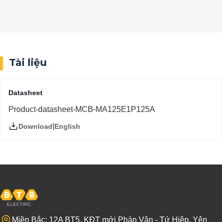
Tài liệu
Datasheet
Product-datasheet-MCB-MA125E1P125A
|
English
Download
Miền Bắc: 12A BT5, KĐT mới Pháp Vân - Tứ Hiệp, Yên