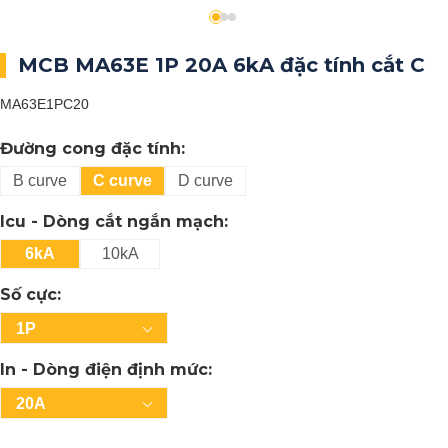
MCB MA63E 1P 20A 6kA đặc tính cắt C
MA63E1PC20
Đường cong đặc tính:
B curve
C curve
D curve
Icu - Dòng cắt ngắn mạch:
6kA
10kA
Số cực:
1P
In - Dòng điện định mức:
20A