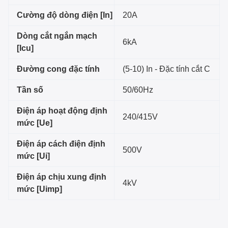
Cường độ dòng điện [In]
20A
Dòng cắt ngắn mạch
6kA
[Icu]
Đường cong đặc tính
(5-10) In - Đặc tính cắt C
Tần số
50/60Hz
Điện áp hoạt động định
240/415V
mức [Ue]
Điện áp cách điện định
500V
mức [Ui]
Điện áp chịu xung định
4kV
mức [Uimp]