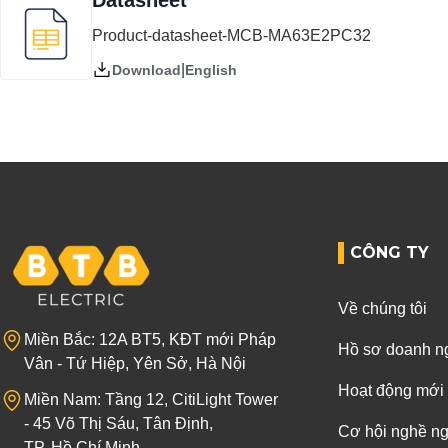
Datasheet
Product-datasheet-MCB-MA63E2PC32
|
English
Download
CÔNG TY
Về chúng tôi
Miền Bắc: 12A BT5, KĐT mới Pháp
Hồ sơ doanh n
Vân - Tứ Hiệp, Yên Sở, Hà Nội
Hoạt động mới
Miền Nam: Tầng 12, CitiLight Tower
- 45 Võ Thị Sáu, Tân Định,
Cơ hội nghề n
TP. Hồ Chí Minh