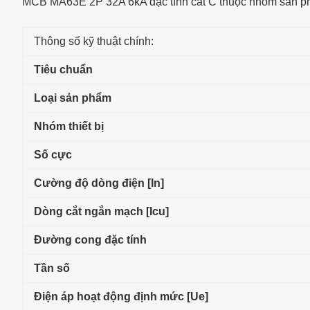
MCB MA63E 2P 32A 6kA đặc tính cắt C
thuộc nhóm sản 
Thông số kỹ thuật chính:
Tiêu chuẩn
Loại sản phẩm
Nhóm thiết bị
Số cực
Cường độ dòng điện [In]
Dòng cắt ngắn mạch [Icu]
Đường cong đặc tính
Tần số
Điện áp hoạt động định mức [Ue]