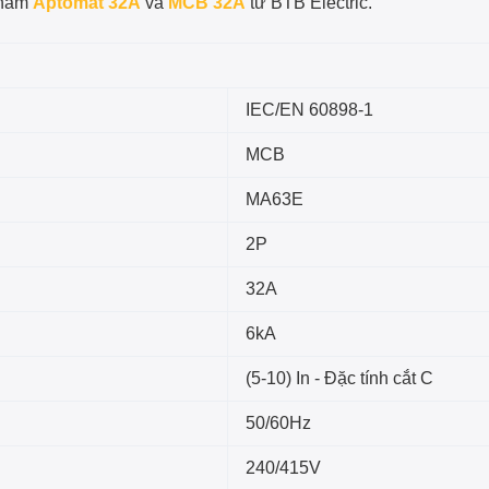
phẩm
Aptomat 32A
và
MCB 32A
từ BTB Electric.
IEC/EN 60898-1
MCB
MA63E
2P
32A
6kA
(5-10) In - Đặc tính cắt C
50/60Hz
240/415V