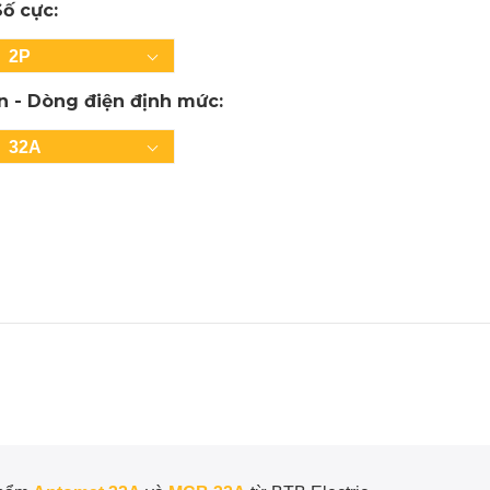
Số cực:
2P
In - Dòng điện định mức:
32A