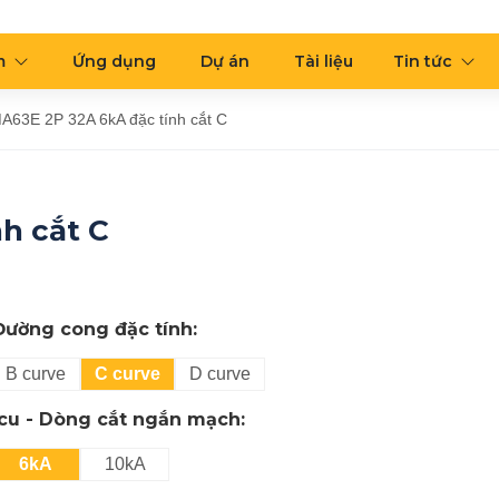
m
Ứng dụng
Dự án
Tài liệu
Tin tức
63E 2P 32A 6kA đặc tính cắt C
h cắt C
Đường cong đặc tính:
B curve
C curve
D curve
Icu - Dòng cắt ngắn mạch:
6kA
10kA