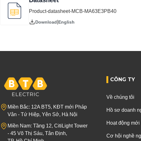
Datasheet
Product-datasheet-MCB-MA63E3PB40
|
English
Download
CÔNG TY
Về chúng tôi
Miền Bắc: 12A BT5, KĐT mới Pháp
Hồ sơ doanh n
Vân - Tứ Hiệp, Yên Sở, Hà Nội
Hoạt động mới
Miền Nam: Tầng 12, CitiLight Tower
- 45 Võ Thị Sáu, Tân Định,
Cơ hội nghề n
TP. Hồ Chí Minh