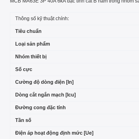
MCB MA63E 3P 40A 6kA đặc tính cắt B
nằm trong nhóm 
Thông số kỹ thuật chính:
Tiêu chuẩn
Loại sản phẩm
Nhóm thiết bị
Số cực
Cường độ dòng điện [In]
Dòng cắt ngắn mạch [Icu]
Đường cong đặc tính
Tần số
Điện áp hoạt động định mức [Ue]