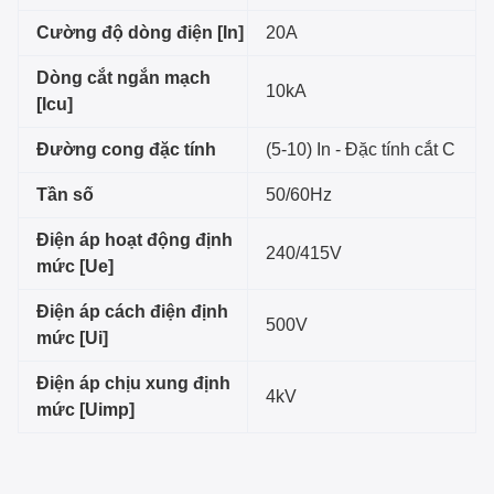
Cường độ dòng điện [In]
20A
Dòng cắt ngắn mạch
10kA
[Icu]
Đường cong đặc tính
(5-10) In - Đặc tính cắt C
Tần số
50/60Hz
Điện áp hoạt động định
240/415V
mức [Ue]
Điện áp cách điện định
500V
mức [Ui]
Điện áp chịu xung định
4kV
mức [Uimp]