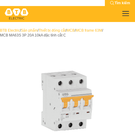
Tìm kiếm
BTB Electric
/
Sản phẩm
/
Thiết bị đóng cắt
/
MCB
/
MCB frame 63M
/
MCB MA63S 3P 20A 10kA đặc tính cắt C