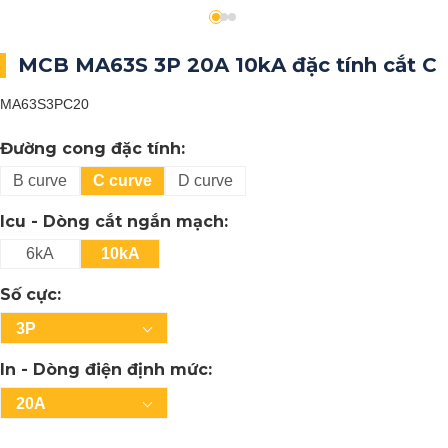
MCB MA63S 3P 20A 10kA đặc tính cắt C
MA63S3PC20
Đường cong đặc tính:
B curve
C curve
D curve
Icu - Dòng cắt ngắn mạch:
6kA
10kA
Số cực:
3P
In - Dòng điện định mức:
20A