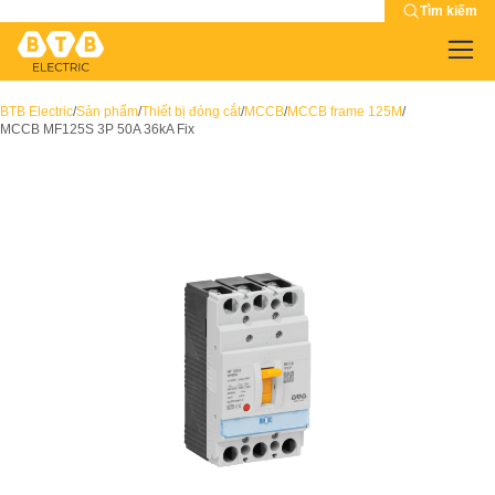
Tìm kiếm
BTB Electric
/
Sản phẩm
/
Thiết bị đóng cắt
/
MCCB
/
MCCB frame 125M
/
MCCB MF125S 3P 50A 36kA Fix