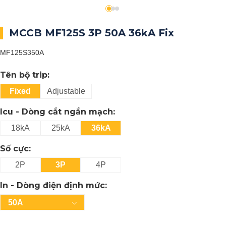
MCCB MF125S 3P 50A 36kA Fix
MF125S350A
Tên bộ trip:
Fixed
Adjustable
Icu - Dòng cắt ngắn mạch:
18kA
25kA
36kA
Số cực:
2P
3P
4P
In - Dòng điện định mức:
50A