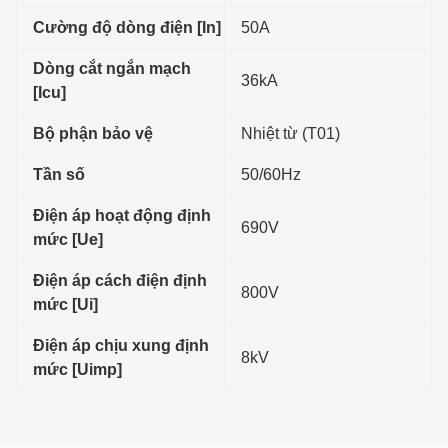
Cường độ dòng điện [In]
50A
Dòng cắt ngắn mạch
36kA
[Icu]
Bộ phận bảo vệ
Nhiệt từ (T01)
Tần số
50/60Hz
Điện áp hoạt động định
690V
mức [Ue]
Điện áp cách điện định
800V
mức [Ui]
Điện áp chịu xung định
8kV
mức [Uimp]