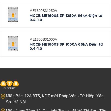
ME1600S31250A
Datasheet
MCCB ME1600S 3P 1250A 66kA Điện tử
0.4-1.0
Xem tất cả
ME1600S31000A
Datasheet
MCCB ME1600S 3P 1000A 66kA Điện tử
0.4-1.0
Xem tất cả
Datasheet
Xem tất cả
Miền Bắc: 12A BT5, KĐT mới Pháp Vân - Tứ Hiệp, Yên
Sở, Hà Nội
Miền Nam: Tầng 12, CitiLight Tower - 45 Võ Thị Sáu, Tân