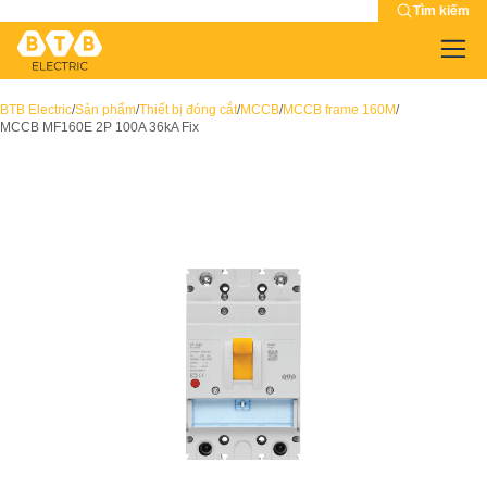
Tìm kiếm
BTB Electric
/
Sản phẩm
/
Thiết bị đóng cắt
/
MCCB
/
MCCB frame 160M
/
MCCB MF160E 2P 100A 36kA Fix