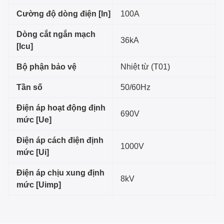
Cường độ dòng điện [In]
100A
Dòng cắt ngắn mạch
36kA
[Icu]
Bộ phận bảo vệ
Nhiệt từ (T01)
Tần số
50/60Hz
Điện áp hoạt động định
690V
mức [Ue]
Điện áp cách điện định
1000V
mức [Ui]
Điện áp chịu xung định
8kV
mức [Uimp]