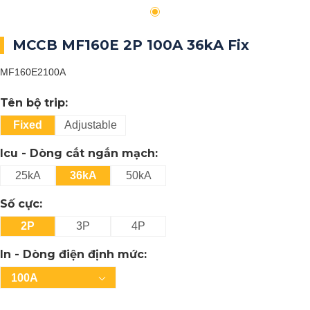
MCCB MF160E 2P 100A 36kA Fix
MF160E2100A
Tên bộ trip:
Fixed
Adjustable
Icu - Dòng cắt ngắn mạch:
25kA
36kA
50kA
Số cực:
2P
3P
4P
In - Dòng điện định mức:
100A