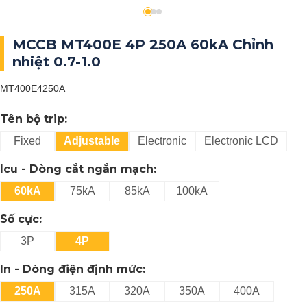
MCCB MT400E 4P 250A 60kA Chỉnh
nhiệt 0.7-1.0
MT400E4250A
Tên bộ trip:
Fixed
Adjustable
Electronic
Electronic LCD
Icu - Dòng cắt ngắn mạch:
60kA
75kA
85kA
100kA
Số cực:
3P
4P
In - Dòng điện định mức:
250A
315A
320A
350A
400A