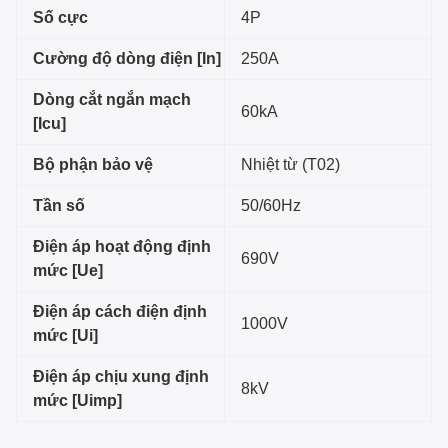
Số cực
4P
Cường độ dòng điện [In]
250A
Dòng cắt ngắn mạch
60kA
[Icu]
Bộ phận bảo vệ
Nhiệt từ (T02)
Tần số
50/60Hz
Điện áp hoạt động định
690V
mức [Ue]
Điện áp cách điện định
1000V
mức [Ui]
Điện áp chịu xung định
8kV
mức [Uimp]