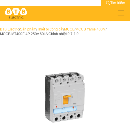
Tìm kiếm
BTB Electric
/
Sản phẩm
/
Thiết bị đóng cắt
/
MCCB
/
MCCB frame 400M
/
MCCB MT400E 4P 250A 60kA Chỉnh nhiệt 0.7-1.0