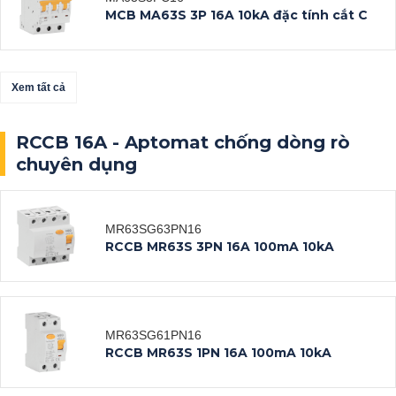
MCB MA63S 3P 16A 10kA đặc tính cắt C
Xem tất cả
Xem tất cả
Datasheet
RCCB 16A - Aptomat chống dòng rò
Xem tất cả
chuyên dụng
Datasheet
MR63SG63PN16
RCCB MR63S 3PN 16A 100mA 10kA
Xem tất cả
Datasheet
MR63SG61PN16
RCCB MR63S 1PN 16A 100mA 10kA
Xem tất cả