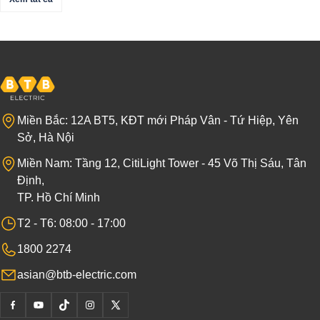
Datasheet
Miền Bắc: 12A BT5, KĐT mới Pháp Vân - Tứ Hiệp, Yên
Xem tất cả
Sở, Hà Nội
Miền Nam: Tầng 12, CitiLight Tower - 45 Võ Thị Sáu, Tân
Định,
Datasheet
TP. Hồ Chí Minh
Xem tất cả
T2 - T6: 08:00 - 17:00
1800 2274
asian@btb-electric.com