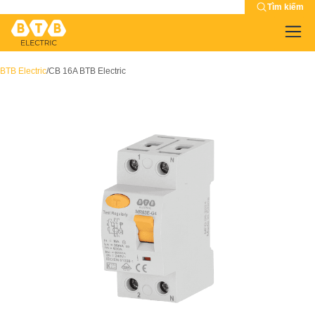
Tìm kiếm
BTB Electric
/
CB 16A BTB Electric