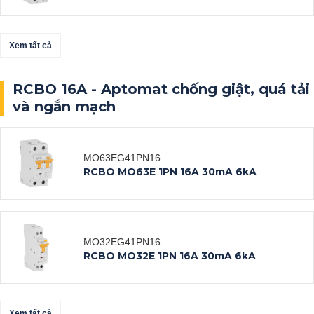
Xem tất cả
Xem tất cả
Datasheet
RCBO 16A - Aptomat chống giật, quá tải
Xem tất cả
và ngắn mạch
Datasheet
MO63EG41PN16
RCBO MO63E 1PN 16A 30mA 6kA
Xem tất cả
Datasheet
MO32EG41PN16
RCBO MO32E 1PN 16A 30mA 6kA
Xem tất cả
Xem tất cả