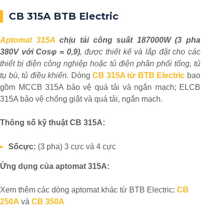
CB 315A BTB Electric
Aptomat 315A
chịu tải công suất 187000W (3 pha
380V với Cosφ = 0,9)
, được thiết kế và lắp đặt cho các
thiết bị điện công nghiệp hoặc tủ điện phân phối tổng, tủ
tụ bù, tủ điều khiển.
Dòng
CB 315A từ BTB Electric
bao
gồm MCCB 315A bảo vệ quá tải và ngắn mạch; ELCB
315A bảo vệ chống giật và quá tải, ngắn mạch.
Thông số kỹ thuật CB 315A:
Số
cự
c:
(3 pha) 3 cực và 4 cực
Ứng dụng của aptomat 315A:
Xem thêm các dòng aptomat khác từ BTB Electric:
CB
250A
và
CB 350A