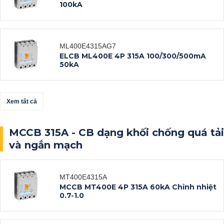
100kA
ML400E4315AG7
ELCB ML400E 4P 315A 100/300/500mA
50kA
Xem tất cả
MCCB 315A - CB dạng khối chống quá tải
và ngắn mạch
Datasheet
MT400E4315A
MCCB MT400E 4P 315A 60kA Chỉnh nhiệt
0.7-1.0
Xem tất cả