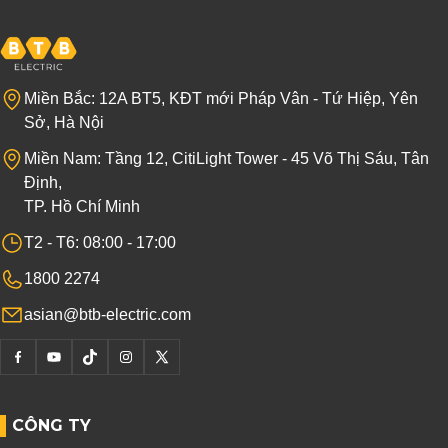
Datasheet
Miền Bắc: 12A BT5, KĐT mới Pháp Vân - Tứ Hiệp, Yên
Xem tất cả
Sở, Hà Nội
Miền Nam: Tầng 12, CitiLight Tower - 45 Võ Thị Sáu, Tân
Định,
Datasheet
TP. Hồ Chí Minh
Xem tất cả
T2 - T6: 08:00 - 17:00
1800 2274
asian@btb-electric.com
CÔNG TY