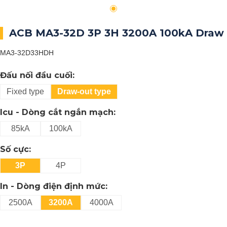
ACB MA3-32D 3P 3H 3200A 100kA Draw
MA3-32D33HDH
Đấu nối đầu cuối:
Fixed type
Draw-out type
Icu - Dòng cắt ngắn mạch:
85kA
100kA
Số cực:
3P
4P
In - Dòng điện định mức:
2500A
3200A
4000A