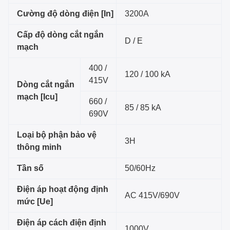
Cường độ dòng điện [In]
3200A
Cấp độ dòng cắt ngắn
D / E
mạch
400 /
120 / 100 kA
415V
Dòng cắt ngắn
mạch [Icu]
660 /
85 / 85 kA
690V
Loại bộ phận bảo vệ
3H
thông minh
Tần số
50/60Hz
Điện áp hoạt động định
AC 415V/690V
mức [Ue]
Điện áp cách điện định
1000V