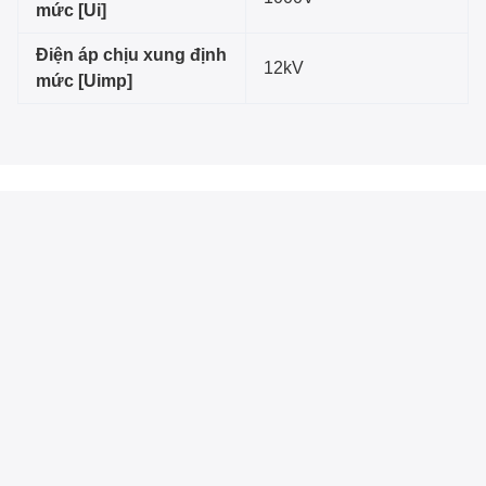
mức [Ui]
Điện áp chịu xung định
12kV
mức [Uimp]