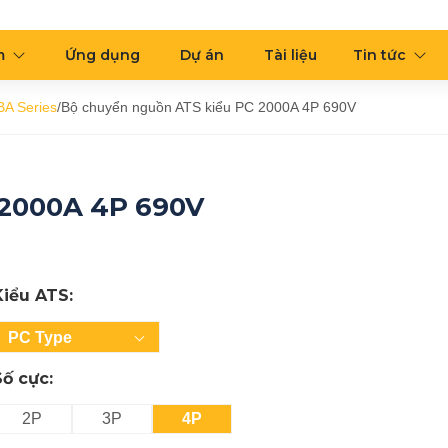
m
Ứng dụng
Dự án
Tài liệu
Tin tức
BA Series
/
Bộ chuyển nguồn ATS kiểu PC 2000A 4P 690V
 2000A 4P 690V
Kiểu ATS:
PC Type
Số cực:
2P
3P
4P