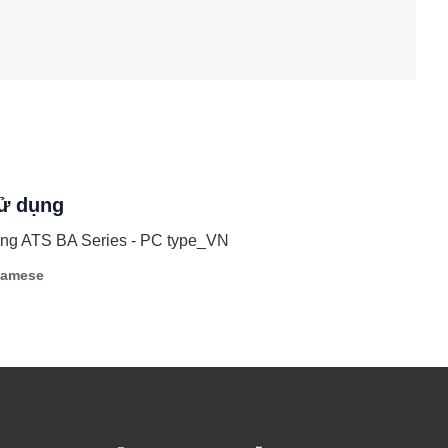
ử dụng
using ATS BA Series - PC type_VN
namese