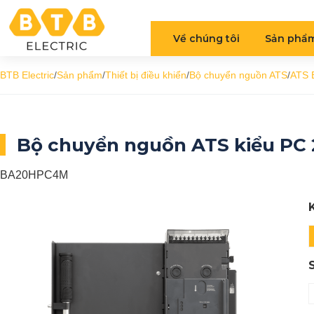
Về chúng tôi
Sản phẩ
BTB Electric
/
Sản phẩm
/
Thiết bị điều khiển
/
Bộ chuyển nguồn ATS
/
ATS 
Bộ chuyển nguồn ATS kiểu PC
BA20HPC4M