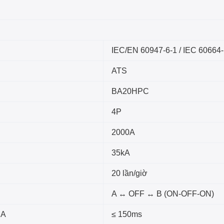
IEC/EN 60947-6-1 / IEC 60664
ATS
BA20HPC
4P
2000A
35kA
20 lần/giờ
A ↔ OFF ↔ B (ON-OFF-ON)
 A
≤ 150ms