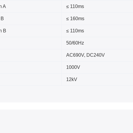
n A
≤ 110ms
 B
≤ 160ms
n B
≤ 110ms
50/60Hz
AC690V, DC240V
1000V
12kV