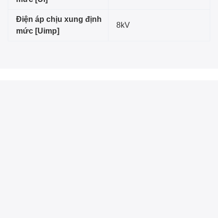
Điện áp chịu xung định
8kV
mức [Uimp]