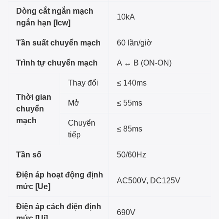
Dòng cắt ngắn mạch
10kA
ngắn hạn [Icw]
Tần suất chuyển mạch
60 lần/giờ
Trình tự chuyển mạch
A ↔ B (ON-ON)
Thay đổi
≤ 140ms
Thời gian
Mở
≤ 55ms
chuyển
mạch
Chuyển
≤ 85ms
tiếp
Tần số
50/60Hz
Điện áp hoạt động định
AC500V, DC125V
mức [Ue]
Điện áp cách điện định
690V
mức [Ui]