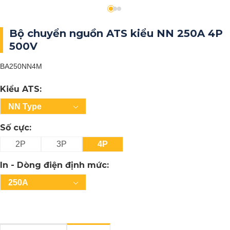
Bộ chuyển nguồn ATS kiểu NN 250A 4P
500V
BA250NN4M
Kiểu ATS:
NN Type
Số cực:
2P
3P
4P
In - Dòng điện định mức:
250A