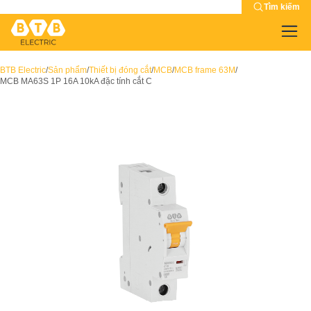
Tìm kiếm
BTB Electric
/
Sản phẩm
/
Thiết bị đóng cắt
/
MCB
/
MCB frame 63M
/
MCB MA63S 1P 16A 10kA đặc tính cắt C