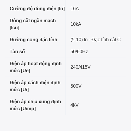
Cường độ dòng điện [In]
16A
Dòng cắt ngắn mạch
10kA
[Icu]
Đường cong đặc tính
(5-10) In - Đặc tính cắt C
Tần số
50/60Hz
Điện áp hoạt động định
240/415V
mức [Ue]
Điện áp cách điện định
500V
mức [Ui]
Điện áp chịu xung định
4kV
mức [Uimp]