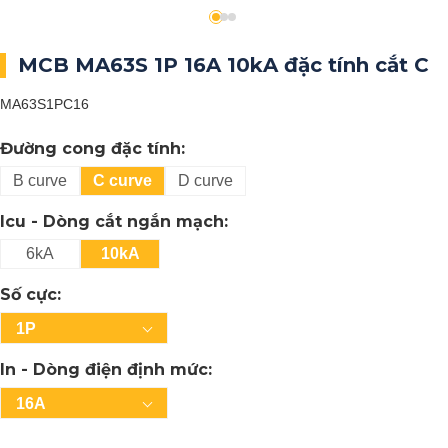
MCB MA63S 1P 16A 10kA đặc tính cắt C
MA63S1PC16
Đường cong đặc tính:
B curve
C curve
D curve
Icu - Dòng cắt ngắn mạch:
6kA
10kA
Số cực:
1P
In - Dòng điện định mức:
16A