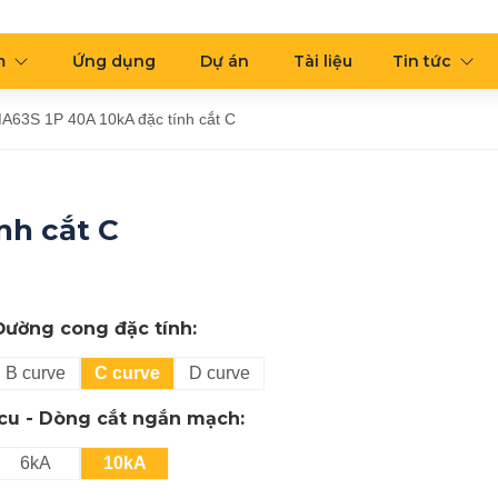
m
Ứng dụng
Dự án
Tài liệu
Tin tức
63S 1P 40A 10kA đặc tính cắt C
nh cắt C
Đường cong đặc tính:
B curve
C curve
D curve
Icu - Dòng cắt ngắn mạch:
6kA
10kA