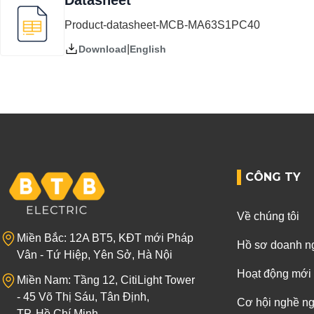
Datasheet
Product-datasheet-MCB-MA63S1PC40
|
English
Download
CÔNG TY
Về chúng tôi
Miền Bắc: 12A BT5, KĐT mới Pháp
Hồ sơ doanh n
Vân - Tứ Hiệp, Yên Sở, Hà Nội
Hoạt động mới
Miền Nam: Tầng 12, CitiLight Tower
- 45 Võ Thị Sáu, Tân Định,
Cơ hội nghề n
TP. Hồ Chí Minh