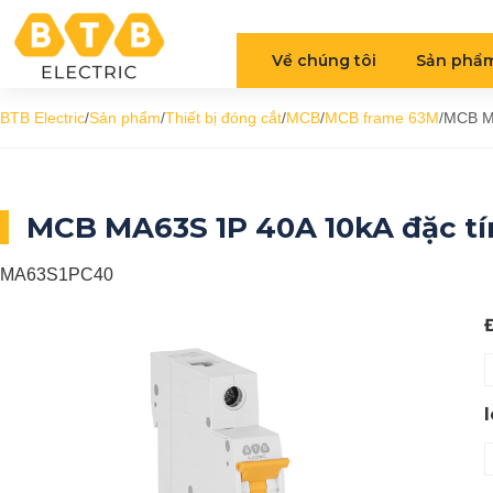
Về chúng tôi
Sản phẩ
BTB Electric
/
Sản phẩm
/
Thiết bị đóng cắt
/
MCB
/
MCB frame 63M
/
MCB MA
MCB MA63S 1P 40A 10kA đặc tí
MA63S1PC40