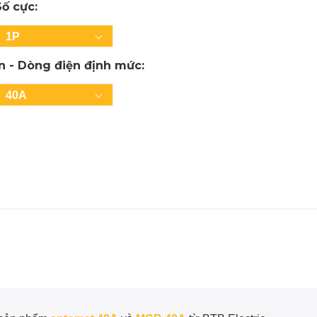
Số cực:
1P
In - Dòng điện định mức:
40A