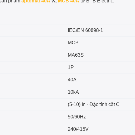
 sản phẩm
aptomat 40A
và
MCB 40A
từ BTB Electric.
IEC/EN 60898-1
MCB
MA63S
1P
40A
10kA
(5-10) In - Đặc tính cắt C
50/60Hz
240/415V