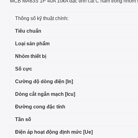
MCB MA63S 1P 40A 10kA đặc tính cắt C
nằm trong nhóm
Thông số kỹ thuật chính:
Tiêu chuẩn
Loại sản phẩm
Nhóm thiết bị
Số cực
Cường độ dòng điện [In]
Dòng cắt ngắn mạch [Icu]
Đường cong đặc tính
Tần số
Điện áp hoạt động định mức [Ue]