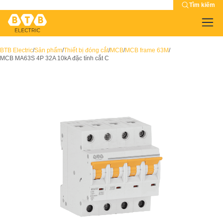
Tìm kiếm
BTB Electric
/
Sản phẩm
/
Thiết bị đóng cắt
/
MCB
/
MCB frame 63M
/
MCB MA63S 4P 32A 10kA đặc tính cắt C