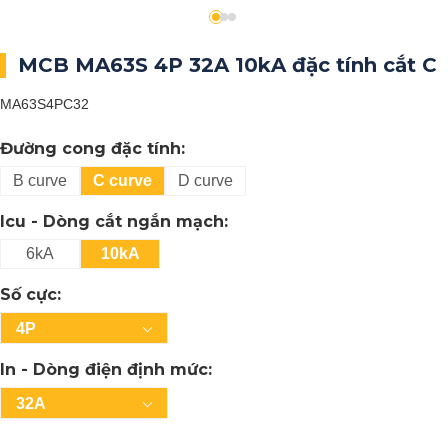
MCB MA63S 4P 32A 10kA đặc tính cắt C
MA63S4PC32
Đường cong đặc tính:
B curve
C curve
D curve
Icu - Dòng cắt ngắn mạch:
6kA
10kA
Số cực:
4P
In - Dòng điện định mức:
32A