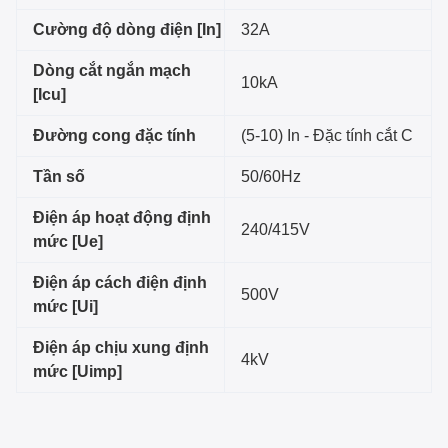
Cường độ dòng điện [In]
32A
Dòng cắt ngắn mạch
10kA
[Icu]
Đường cong đặc tính
(5-10) In - Đặc tính cắt C
Tần số
50/60Hz
Điện áp hoạt động định
240/415V
mức [Ue]
Điện áp cách điện định
500V
mức [Ui]
Điện áp chịu xung định
4kV
mức [Uimp]