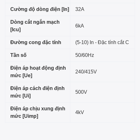
Cường độ dòng điện [In]
32A
Dòng cắt ngắn mạch
6kA
[Icu]
Đường cong đặc tính
(5-10) In - Đặc tính cắt C
Tần số
50/60Hz
Điện áp hoạt động định
240/415V
mức [Ue]
Điện áp cách điện định
500V
mức [Ui]
Điện áp chịu xung định
4kV
mức [Uimp]