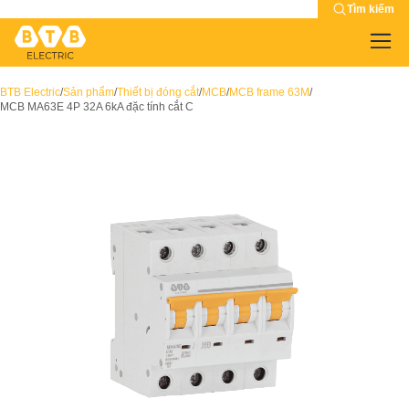
Tìm kiếm
BTB Electric
/
Sản phẩm
/
Thiết bị đóng cắt
/
MCB
/
MCB frame 63M
/
MCB MA63E 4P 32A 6kA đặc tính cắt C