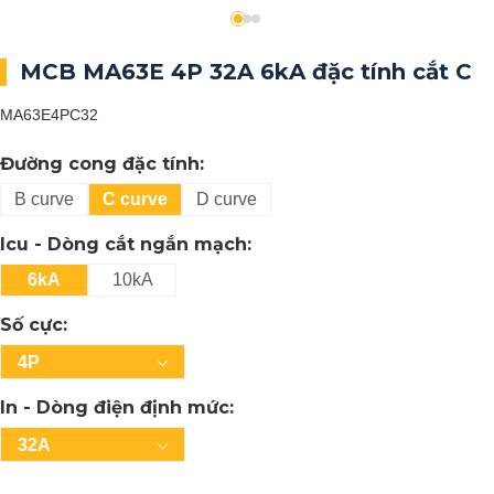
MCB MA63E 4P 32A 6kA đặc tính cắt C
MA63E4PC32
Đường cong đặc tính:
B curve
C curve
D curve
Icu - Dòng cắt ngắn mạch:
6kA
10kA
Số cực:
4P
In - Dòng điện định mức:
32A