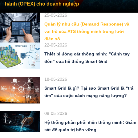
hành (OPEX) cho doanh nghiệp
25-05-2026
Quản lý nhu cầu (Demand Response) và
vai trò của ATS thông minh trong lưới
điện số
22-05-2026
Thiết bị đóng cắt thông minh: "Cánh tay
đòn" của hệ thống Smart Grid
18-05-2026
Smart Grid là gì? Tại sao Smart Grid là “trái
tim” của cuộc cách mạng năng lượng?
08-05-2026
Hệ thống phân phối điện thông minh: Giám
sát để quản trị bền vững