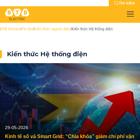
Tìm kiếm
BTB Electric
/
Tin tức
/
Kiến thức ngành điện
/
Kiến thức Hệ thống điện
Kiến thức Hệ thống điện
29-05-2026
Kinh tế số và Smart Grid: “Chìa khóa” giảm chi phí vận