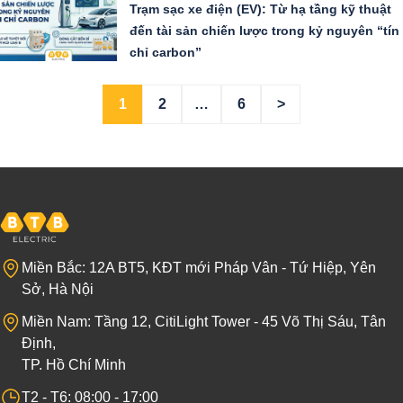
Trạm sạc xe điện (EV): Từ hạ tầng kỹ thuật
đến tài sản chiến lược trong kỷ nguyên “tín
chỉ carbon”
1
2
…
6
>
Miền Bắc: 12A BT5, KĐT mới Pháp Vân - Tứ Hiệp, Yên
Sở, Hà Nội
Miền Nam: Tầng 12, CitiLight Tower - 45 Võ Thị Sáu, Tân
Định,
TP. Hồ Chí Minh
T2 - T6: 08:00 - 17:00