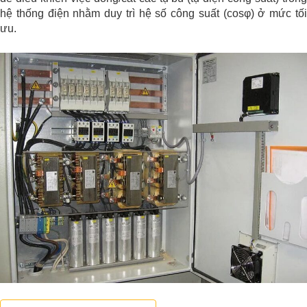
hệ thống điện nhằm duy trì hệ số công suất (cosφ) ở mức tối
ưu.