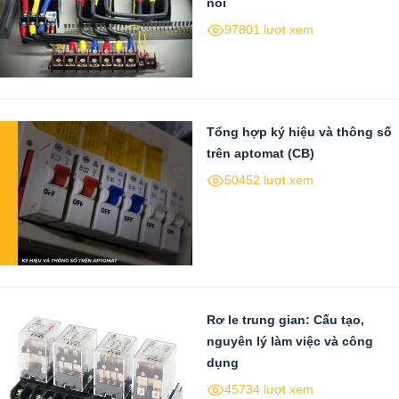
nối
97801 lượt xem
Tổng hợp ký hiệu và thông số
trên aptomat (CB)
50452 lượt xem
Rơ le trung gian: Cấu tạo,
nguyên lý làm việc và công
dụng
45734 lượt xem