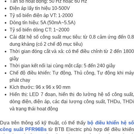
Tần số hoạt động: 50 Hz hoặc 60 Hz
Điện áp lấy tín hiệu 10-500V
Tỷ số biến điện áp VT: 1-2000
Dòng tín hiệu: 5A (50mA~5.5A)
Tỷ số biến dòng CT: 1~2000
Cài đặt hệ số công suất mục tiêu: từ 0.8 cảm ứng đến 0.8
dung kháng (có 2 chế độ mục tiêu)
Thời gian đóng cắt và xả: có thể điều chỉnh từ 2 đến 1800
giây
Thời gian kết nối lại cùng một cấp: 5 đến 240 giây
Chế độ điều khiển: Tự động, Thủ công, Tự động khi máy
phát chạy
Kích thước: 96 x 96 x 90 mm
Hiển thị: LED 7 đoạn, hiển thị đo lường hệ số công suất,
dòng điện, điện áp, các đại lượng công suất, THDu, THDi
và trạng thái hoạt động
Dựa trên thông số kỹ thuật, có thể thấy
bộ điều khiển hệ s
công suất PFR96Bs
từ BTB Electric phù hợp để điều khiển