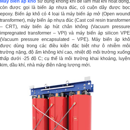
Máy biến áp khô
sử dụng không khí để làm mát khi hoạt động
còn được gọi là biến áp nhựa đúc, có cuộn dây được bọc
epoxy. Biến áp khô có 4 loại là máy biến áp mở (Open wound
transformer), máy biến áp nhựa đúc (Cast coil resin transformer
– CRT), máy biến áp hút chân không (Vacuum pressure
impregnated transformer – VPI) và máy biến áp silicon VPE
(Vacuum pressure encapsulated – VPE). Máy biến áp khô
được dùng trong các điều kiện đặc biệt như ô nhiễm môi
trường nặng, độ ẩm không khí cao, nhiệt độ môi trường xuống
thấp dưới -25 độ C; cụ thể là môi trường khai khoáng, luyện
kim, dầu khí, nhà máy điện năng lượng mới.