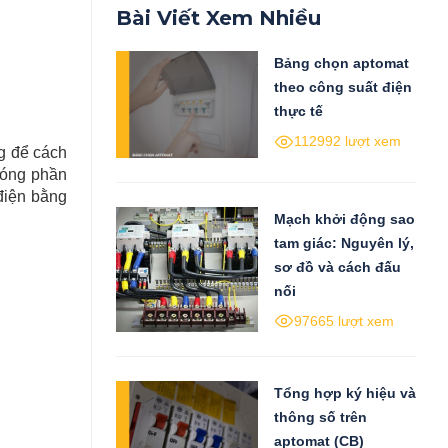
Bài Viết Xem Nhiều
Bảng chọn aptomat
theo công suất điện
thực tế
112992 lượt xem
ng để cách
hóng phần
 điện bằng
Mạch khởi động sao
tam giác: Nguyên lý,
sơ đồ và cách đấu
nối
97665 lượt xem
Tổng hợp ký hiệu và
thông số trên
aptomat (CB)