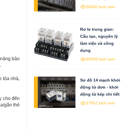
50405 lượt xem
Rơ le trung gian:
Cấu tạo, nguyên lý
làm việc và công
dụng
c năng bảo
45699 lượt xem
ị.
o tòa nhà,
Sơ đồ 14 mạch khởi
động từ đơn - khởi
động từ kép chi tiết
ly cho đến
37662 lượt xem
óa/gắn thẻ