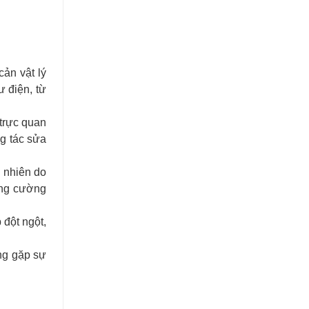
cản vật lý
ư điện, từ
 trực quan
ng tác sửa
y nhiên do
ăng cường
 đột ngột,
ng gặp sự