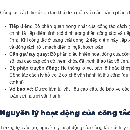
Công tắc cách ly có cấu tạo khá đơn giản với các thành phần c
Tiếp điểm:
Bộ phận quan trọng nhất của công tắc cách ly
chính là tiếp điểm tĩnh (cố định trong thân công tắc) và t
tĩnh). Khi công tắc ở trạng thái đóng, 2 tiếp điểm này tiế
và động tách rời, mạch điện bị ngắt hoàn toàn.
Cần gạt/ tay quay:
Bộ phận điều khiển hoạt động của công
số loại cao cấp còn có thêm khóa để tránh thao tác vô tình
Bộ phận truyền động:
Hệ thống lò xo, bản lề hoặc khớp
Công tắc cách ly hỗ trợ 2 cơ chế vận hành là thủ công (dù
cơ khí).
Vỏ bảo vệ:
Được làm từ vật liệu cao cấp, để bảo vệ các
toàn với người vận hành.
Nguyên lý hoạt động của công tắc
Tương tự cấu tạo, nguyên lý hoạt động của công tắc cách ly 