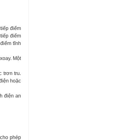
tiếp điểm
 tiếp điểm
 điểm tĩnh
 xoay. Một
trơn tru.
 điện hoặc
h điện an
 cho phép