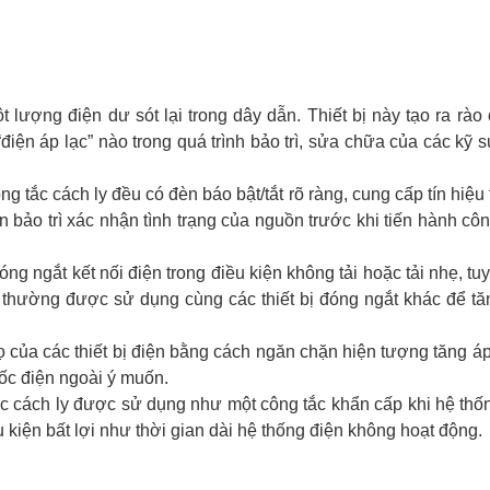
 lượng điện dư sót lại trong dây dẫn. Thiết bị này tạo ra rào 
ện áp lạc” nào trong quá trình bảo trì, sửa chữa của các kỹ s
ng tắc cách ly đều có đèn báo bật/tắt rõ ràng, cung cấp tín hiệu
 bảo trì xác nhận tình trạng của nguồn trước khi tiến hành cô
ng ngắt kết nối điện trong điều kiện không tải hoặc tải nhẹ, tu
 thường được sử dụng cùng các thiết bị đóng ngắt khác để t
ọ của các thiết bị điện bằng cách ngăn chặn hiện tượng tăng áp
sốc điện ngoài ý muốn.
c cách ly được sử dụng như một công tắc khẩn cấp khi hệ thố
 kiện bất lợi như thời gian dài hệ thống điện không hoạt động.