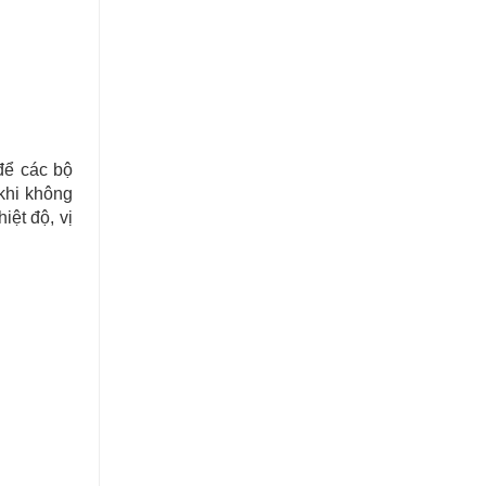
để các bộ
 khi không
iệt độ, vị