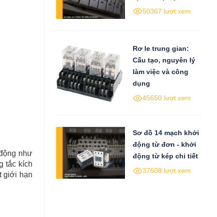
50367 lượt xem
Rơ le trung gian:
Cấu tạo, nguyên lý
làm việc và công
dụng
45650 lượt xem
Sơ đồ 14 mạch khởi
động từ đơn - khởi
 động như
động từ kép chi tiết
g tắc kích
37608 lượt xem
t giới hạn