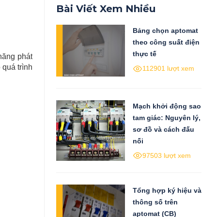
Bài Viết Xem Nhiều
Bảng chọn aptomat
theo công suất điện
thực tế
 năng phát
 quá trình
112901 lượt xem
Mạch khởi động sao
tam giác: Nguyên lý,
sơ đồ và cách đấu
nối
97503 lượt xem
Tổng hợp ký hiệu và
thông số trên
aptomat (CB)