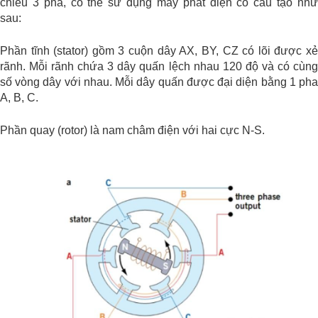
chiều 3 pha, có thể sử dụng máy phát điện có cấu tạo như
sau:
Phần tĩnh (stator) gồm 3 cuộn dây AX, BY, CZ có lõi được xẻ
rãnh. Mỗi rãnh chứa 3 dây quấn lệch nhau 120 độ và có cùng
số vòng dây với nhau. Mỗi dây quấn được đại diện bằng 1 pha
A, B, C.
Phần quay (rotor) là nam châm điện với hai cực N-S.