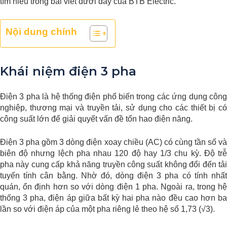
tìm hiểu trong bài viết dưới đây của BTB Electric.
Nội dung chính
Khái niệm điện 3 pha
Điện 3 pha là hệ thống điện phổ biến trong các ứng dụng công
nghiệp, thương mại và truyền tải, sử dụng cho các thiết bị có
công suất lớn để giải quyết vấn đề tổn hao điện năng.
Điện 3 pha gồm 3 dòng điện xoay chiều (AC) có cùng tần số và
biên độ nhưng lệch pha nhau 120 độ hay 1/3 chu kỳ. Độ trễ
pha này cung cấp khả năng truyền công suất không đổi đến tải
tuyến tính cân bằng. Nhờ đó, dòng điện 3 pha có tính nhất
quán, ổn định hơn so với dòng điện 1 pha. Ngoài ra, trong hệ
thống 3 pha, điện áp giữa bất kỳ hai pha nào đều cao hơn ba
lần so với điện áp của một pha riêng lẻ theo hệ số 1,73 (√3
).