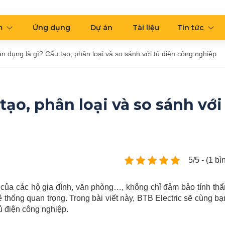
m
Ứng dụng
Dự án
Tài liệu
Tin tức
n dụng là gì? Cấu tạo, phân loại và so sánh với tủ điện công nghiệp
tạo, phân loại và so sánh với
5/5 - (1 b
 của các hộ gia đình, văn phòng…, không chỉ đảm bảo tính th
hống quan trọng. Trong bài viết này, BTB Electric sẽ cùng bạ
tủ điện công nghiệp.