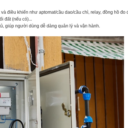
và điều khiển như aptomat/cầu dao/cầu chì, relay, đồng hồ đo đ
 đất (nếu có)...
g tủ, giúp người dùng dễ dàng quản lý và vận hành.