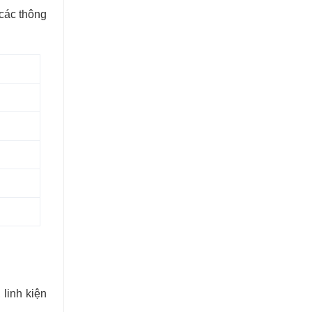
 các thông
 linh kiện