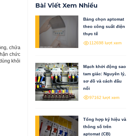
Bài Viết Xem Nhiều
Bảng chọn aptomat
theo công suất điện
thực tế
112698 lượt xem
cộng, chứa
nhận chức
 dùng khỏi
Mạch khởi động sao
tam giác: Nguyên lý,
sơ đồ và cách đấu
nối
97162 lượt xem
Tổng hợp ký hiệu và
thông số trên
aptomat (CB)