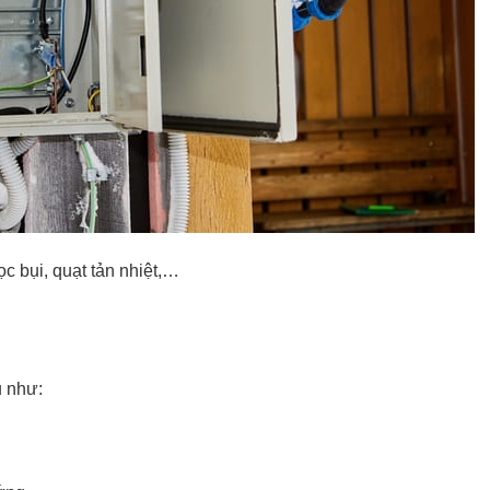
ọc bụi, quạt tản nhiệt,…
u như: