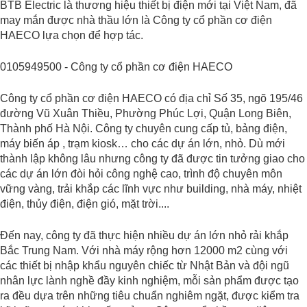
BTB Electric là thương hiệu thiết bị điện mới tại Việt Nam, đã
may mắn được nhà thầu lớn là Công ty cổ phần cơ điện
HAECO lựa chọn để hợp tác.
0105949500 - Công ty cổ phần cơ điện HAECO
Công ty cổ phần cơ điện HAECO có địa chỉ Số 35, ngõ 195/46
đường Vũ Xuân Thiều, Phường Phúc Lợi, Quận Long Biên,
Thành phố Hà Nội. Công ty chuyên cung cấp tủ, bảng điện,
máy biến áp , trạm kiosk… cho các dự án lớn, nhỏ. Dù mới
thành lập không lâu nhưng công ty đã được tin tưởng giao cho
các dự án lớn đòi hỏi công nghệ cao, trình độ chuyên môn
vững vàng, trải khắp các lĩnh vực như building, nhà máy, nhiệt
điện, thủy điện, điện gió, mặt trời....
Đến nay, công ty đã thực hiện nhiều dự án lớn nhỏ rải khắp
Bắc Trung Nam. Với nhà máy rộng hơn 12000 m2 cùng với
các thiết bị nhập khẩu nguyên chiếc từ Nhật Bản và đội ngũ
nhân lực lành nghề đầy kinh nghiệm, mỗi sản phẩm được tạo
ra đều dựa trên những tiêu chuẩn nghiêm ngặt, được kiểm tra