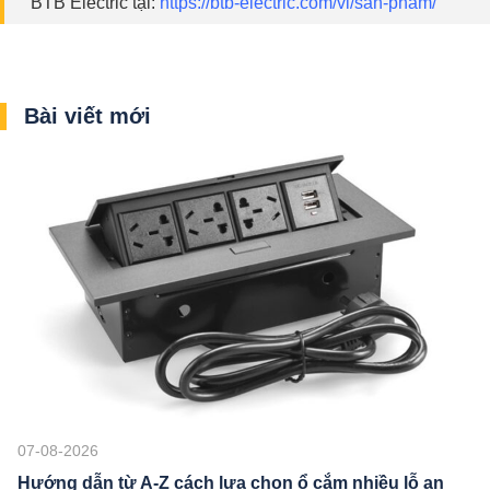
BTB Electric tại:
https://btb-electric.com/vi/san-pham/
Bài viết mới
07-08-2026
Hướng dẫn từ A-Z cách lựa chọn ổ cắm nhiều lỗ an