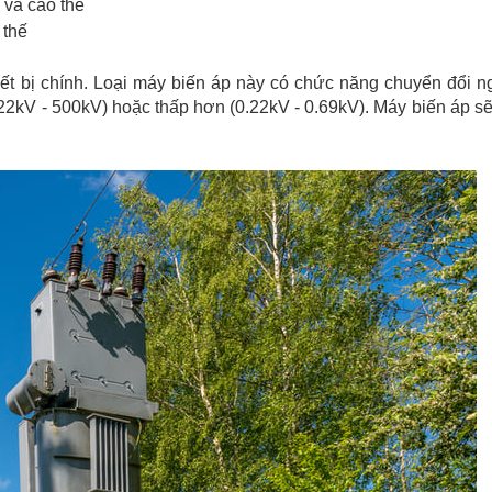
 và cao thế
 thế
iết bị chính. Loại máy biến áp này có chức năng chuyển đổi n
22kV - 500kV) hoặc thấp hơn (0.22kV - 0.69kV). Máy biến áp s