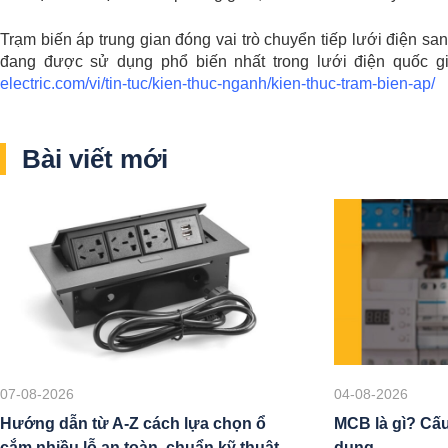
Trạm biến áp trung gian đóng vai trò chuyển tiếp lưới điện s
đang được sử dụng phổ biến nhất trong lưới điện quốc gi
electric.com/vi/tin-tuc/kien-thuc-nganh/kien-thuc-tram-bien-ap/
Bài viết mới
07-08-2026
04-08-2026
Hướng dẫn từ A-Z cách lựa chọn ổ
MCB là gì? Cấu
cắm nhiều lỗ an toàn, chuẩn kỹ thuật
dụng