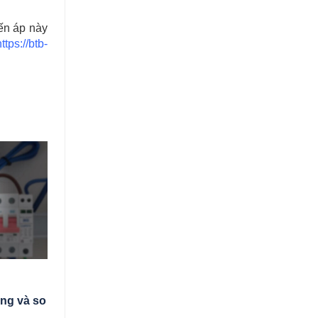
ến áp này
https://btb-
ng và so