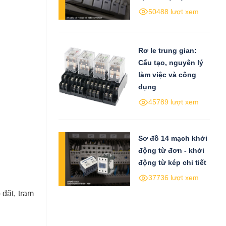
50488 lượt xem
Rơ le trung gian:
Cấu tạo, nguyên lý
làm việc và công
dụng
45789 lượt xem
Sơ đồ 14 mạch khởi
động từ đơn - khởi
động từ kép chi tiết
37736 lượt xem
 đặt, trạm