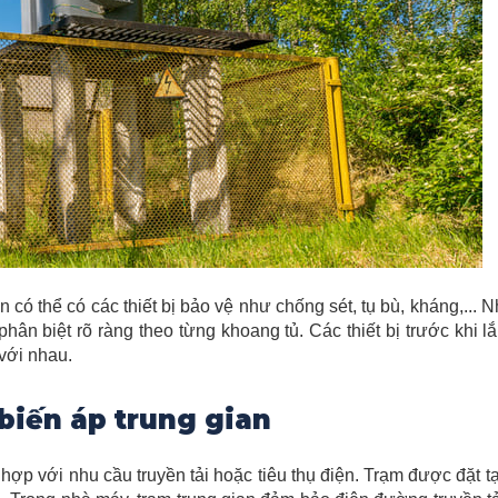
n có thể có các thiết bị bảo vệ như chống sét, tụ bù, kháng,... 
hân biệt rõ ràng theo từng khoang tủ. Các thiết bị trước khi l
với nhau.
biến áp trung gian
ợp với nhu cầu truyền tải hoặc tiêu thụ điện. Trạm được đặt t