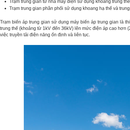
Trạm trung gian từ nhà máy điện sử dụng khoang trung thế
Trạm trung gian phân phối sử dụng khoang hạ thế và trung
Trạm biến áp trung gian sử dụng máy biến áp trung gian là th
trung thế (khoảng từ 1kV đến 36kV) lên mức điện áp cao hơn (
việc truyền tải điện năng ổn định và liên tục.