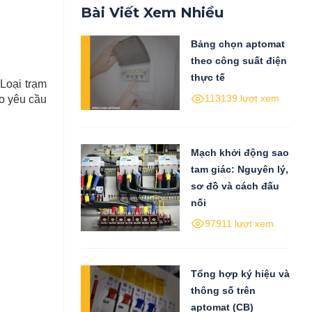
Bài Viết Xem Nhiều
Bảng chọn aptomat
theo công suất điện
thực tế
 Loại
trạm
113139 lượt xem
eo yêu cầu
Mạch khởi động sao
tam giác: Nguyên lý,
sơ đồ và cách đấu
nối
97911 lượt xem
Tổng hợp ký hiệu và
thông số trên
aptomat (CB)