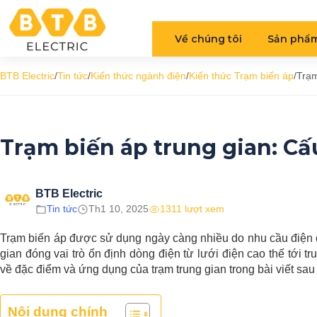
Về chúng tôi
Sản phẩ
BTB Electric
/
Tin tức
/
Kiến thức ngành điện
/
Kiến thức Trạm biến áp
/
Trạm
Trạm biến áp trung gian: Cấ
BTB Electric
Tin tức
Th1 10, 2025
1311 lượt xem
Trạm biến áp được sử dụng ngày càng nhiều do nhu cầu điện ch
gian đóng vai trò ổn định dòng điện từ lưới điện cao thế tới tr
về đặc điểm và ứng dụng của trạm trung gian trong bài viết sau
Nội dung chính