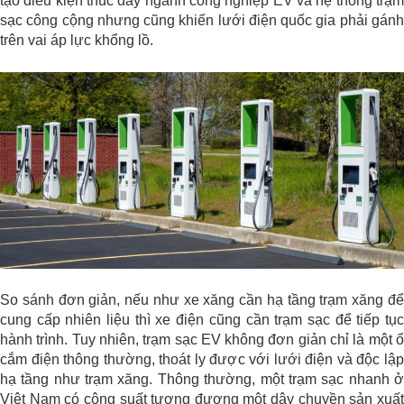
tạo điều kiện thúc đẩy ngành công nghiệp EV và hệ thống trạm
sạc công cộng nhưng cũng khiến lưới điện quốc gia phải gánh
trên vai áp lực khổng lồ.
So sánh đơn giản, nếu như xe xăng cần hạ tầng trạm xăng để
cung cấp nhiên liệu thì xe điện cũng cần trạm sạc để tiếp tục
hành trình. Tuy nhiên, trạm sạc EV không đơn giản chỉ là một ổ
cắm điện thông thường, thoát ly được với lưới điện và độc lập
hạ tầng như trạm xăng. Thông thường, một trạm sạc nhanh ở
Việt Nam có công suất tương đương một dây chuyền sản xuất