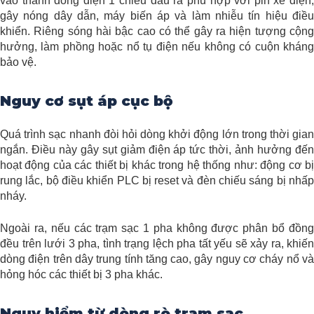
vào thành dòng điện 1 chiều đầu ra phù hợp với pin xe điện,
gây nóng dây dẫn, máy biến áp và làm nhiễu tín hiệu điều
khiển. Riêng sóng hài bậc cao có thể gây ra hiện tượng cộng
hưởng, làm phồng hoặc nổ tụ điện nếu không có cuộn kháng
bảo vệ.
Nguy cơ sụt áp cục bộ
Quá trình sạc nhanh đòi hỏi dòng khởi động lớn trong thời gian
ngắn. Điều này gây sụt giảm điện áp tức thời, ảnh hưởng đến
hoạt động của các thiết bị khác trong hệ thống như: động cơ bị
rung lắc, bộ điều khiển PLC bị reset và đèn chiếu sáng bị nhấp
nháy.
Ngoài ra, nếu các trạm sạc 1 pha không được phân bổ đồng
đều trên lưới 3 pha, tình trạng lệch pha tất yếu sẽ xảy ra, khiến
dòng điện trên dây trung tính tăng cao, gây nguy cơ cháy nổ và
hỏng hóc các thiết bị 3 pha khác.
Nguy hiểm từ dòng rò trạm sạc