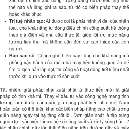
xác định chính xác năng lượng đang được tiêu thụ như
thế nào và lãng phí ra sao, từ đó có biện pháp thay thế
hoặc khắc phục.
Trí tuệ nhân tạo:
Al được coi là phát minh vĩ đại của nhâ
loại, cho khả năng tự động điều chỉnh công suất hệ thống
theo giá điện và nhu cầu thực tế, giúp tối ưu mức năng
lượng tiêu thụ mà không cần đến sự can thiệp của con
người.
Bản sao số:
Công nghệ hiện nay cũng cho khả năng m
phỏng vận hành của một nhà máy trên không gian ảo để
tìm ra kịch bản lắp đặt, thi công và hoạt động tiết kiệm nhất
trước khi đưa vào thực tế sản xuất.
Tất nhiên, giải pháp phải xuất phát từ thực tiễn mới là giải
pháp có tính khả thi. Thay vì đầu tư vào công nghệ mang tính
tương lai đắt đỏ, các quốc gia đang phát triển như Việt Nam
hoàn toàn có thể triển khai các biện pháp nâng cao chất lượng
điện năng ngay tại hạ tầng cốt lõi. Đơn giản nhất là tập trung
nguồn lực vào việc tối ưu hệ số công suất và xử lý sóng hài - 2
tác nhân chính gây tổn thất điện năng trên đường dây và máy