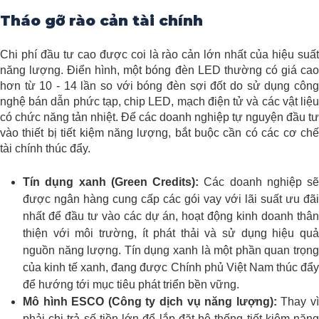
Tháo gỡ rào cản tài chính
Chi phí đầu tư cao được coi là rào cản lớn nhất của hiệu suất
năng lượng. Điển hình, một bóng đèn LED thường có giá cao
hơn từ 10 - 14 lần so với bóng đèn sợi đốt do sử dụng công
nghệ bán dẫn phức tạp, chip LED, mạch điện tử và các vật liệu
có chức năng tản nhiệt. Để các doanh nghiệp tự nguyện đầu tư
vào thiết bị tiết kiệm năng lượng, bắt buộc cần có các cơ chế
tài chính thúc đẩy.
Tín dụng xanh (Green Credits):
Các doanh nghiệp sẽ
được ngân hàng cung cấp các gói vay với lãi suất ưu đãi
nhất để đầu tư vào các dự án, hoạt động kinh doanh thân
thiện với môi trường, ít phát thải và sử dụng hiệu quả
nguồn năng lượng. Tín dụng xanh là một phần quan trọng
của kinh tế xanh, đang được Chính phủ Việt Nam thúc đẩy
để hướng tới mục tiêu phát triển bền vững.
Mô hình ESCO (Công ty dịch vụ năng lượng):
Thay v
phải chi trả số tiền lớn để lắp đặt hệ thống tiết kiệm năng