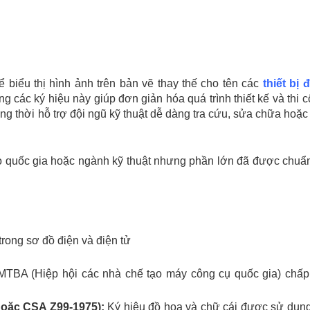
 biểu thị hình ảnh trên bản vẽ thay thế cho tên các
thiết bị 
g các ký hiệu này giúp đơn giản hóa quá trình thiết kế và thi
ồng thời hỗ trợ đội ngũ kỹ thuật dễ dàng tra cứu, sửa chữa hoặ
o quốc gia hoặc ngành kỹ thuật nhưng phần lớn đã được chuẩn
rong sơ đồ điện và điện tử
TBA (Hiệp hội các nhà chế tạo máy công cụ quốc gia) chấp
hoặc CSA Z99-1975):
Ký hiệu đồ họa và chữ cái được sử dụng