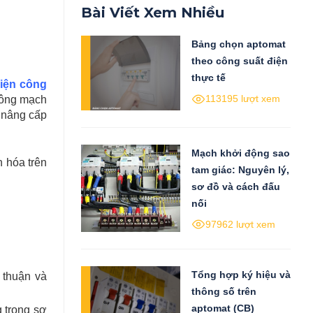
Bài Viết Xem Nhiều
Bảng chọn aptomat
theo công suất điện
thực tế
điện công
113195 lượt xem
 công mạch
c nâng cấp
Mạch khởi động sao
 hóa trên
tam giác: Nguyên lý,
sơ đồ và cách đấu
nối
97962 lượt xem
Tổng hợp ký hiệu và
 thuận và
thông số trên
aptomat (CB)
 trong sơ