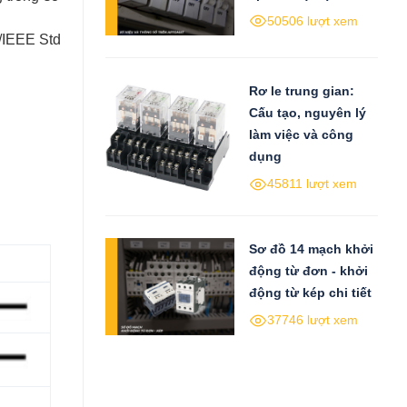
50506 lượt xem
2/IEEE Std
Rơ le trung gian:
Cấu tạo, nguyên lý
làm việc và công
dụng
45811 lượt xem
Sơ đồ 14 mạch khởi
động từ đơn - khởi
động từ kép chi tiết
37746 lượt xem