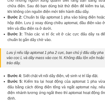
cho những người xung quanh biết rằng bạn đang sửa
chữa điện. Sau đó bạn dùng bút thử điện để kiểm tra lại,
khi không còn nguồn điện mới tiến hành đấu dây.
Bước 2:
Chuẩn bị lắp aptomat 1 pha vào bảng điện hoặ
hộp điện. Lưu ý xoay đúng chiều aptomat, đầu điện vào ở
trên và đầu điện ra ở dưới.
Bước 3:
Tháo các vị trí ốc vít ở các cực đấu dây ra đ
chuẩn bị gắn dây chờ vào.
Lưu ý nếu lắp aptomat 1 pha 2 cực, bạn chú ý đấu dây pha
vào cọc L và dây mass vào cọc N. Không đấu lộn xộn hoặc
tráo dây.
Bước 4:
Siết chặt vít nối dây điện, vệ sinh vị trí lắp đặt.
Bước 5:
Kiểm tra lại hoạt động của aptomat 1 pha vừ
đấu bằng cách đóng điện tổng và ngắt aptomat này, nếu
điện nhánh tương ứng ngắt theo thì aptomat hoạt động ổn
định.