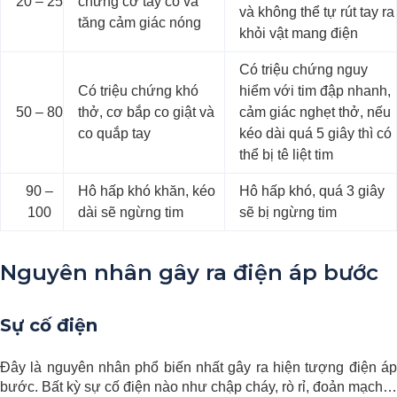
20 – 25
chứng cơ tay co và
và không thể tự rút tay ra
tăng cảm giác nóng
khỏi vật mang điện
Có triệu chứng nguy
Có triệu chứng khó
hiểm với tim đập nhanh,
50 – 80
thở, cơ bắp co giật và
cảm giác nghẹt thở, nếu
co quắp tay
kéo dài quá 5 giây thì có
thể bị tê liệt tim
90 –
Hô hấp khó khăn, kéo
Hô hấp khó, quá 3 giây
100
dài sẽ ngừng tim
sẽ bị ngừng tim
Nguyên nhân gây ra điện áp bước
Sự cố điện
Đây là nguyên nhân phổ biến nhất gây ra hiện tượng điện áp
bước. Bất kỳ sự cố điện nào như chập cháy, rò rỉ, đoản mạch…