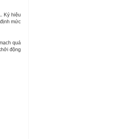
. Ký hiệu
n định mức
 mạch quá
 khởi động