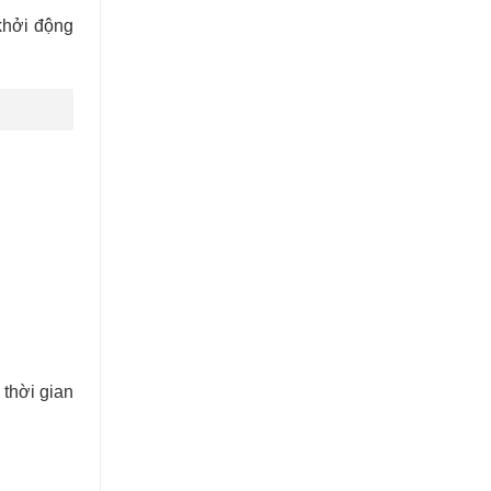
khởi động
ị thời gian