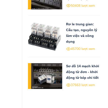
50408 lượt xem
Rơ le trung gian:
Cấu tạo, nguyên lý
làm việc và công
dụng
45700 lượt xem
Sơ đồ 14 mạch khởi
động từ đơn - khởi
động từ kép chi tiết
37663 lượt xem