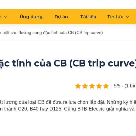
m
Ứng dụng
Dự án
Tài liệu
Tin tức
 biệt các đường cong đặc tính của CB (CB trip curve)
c tính của CB (CB trip curve
5/5 - (1 b
ất lượng của loại CB để đưa ra lựa chọn lắp đặt. Những ký hi
ện thành C20, B40 hay D125. Cùng BTB Electric giải nghĩa và 