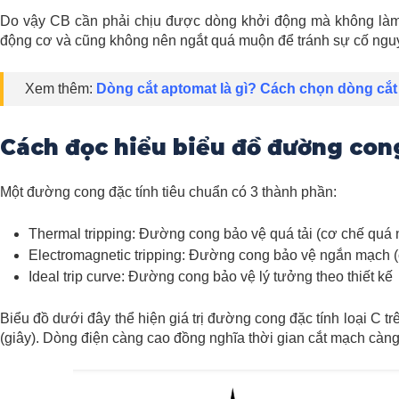
Do vậy CB cần phải chịu được dòng khởi động mà không làm
động cơ và cũng không nên ngắt quá muộn để tránh sự cố nguy
Xem thêm:
Dòng cắt aptomat là gì? Cách chọn dòng cắ
Cách đọc hiểu biểu đồ đường cong
Một đường cong đặc tính tiêu chuẩn có 3 thành phần:
Thermal tripping: Đường cong bảo vệ quá tải (cơ chế quá n
Electromagnetic tripping: Đường cong bảo vệ ngắn mạch 
Ideal trip curve: Đường cong bảo vệ lý tưởng theo thiết kế
Biểu đồ dưới đây thể hiện giá trị đường cong đặc tính loại C t
(giây). Dòng điện càng cao đồng nghĩa thời gian cắt mạch càn