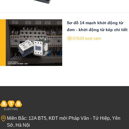
Sơ đồ 14 mạch khởi động từ
đơn - khởi động từ kép chi tiết
37629 lượt xem
Miền Bắc: 12A BT5, KĐT mới Pháp Vân - Tứ Hiệp, Yên
Sở, Hà Nội